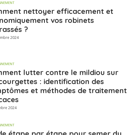
NNEMENT
ment nettoyer efficacement et
nomiquement vos robinets
rassés ?
embre 2024
NNEMENT
ment lutter contre le mildiou sur
courgettes : identification des
ptômes et méthodes de traitement
icaces
mbre 2024
NNEMENT
de étape par étape pour semer du