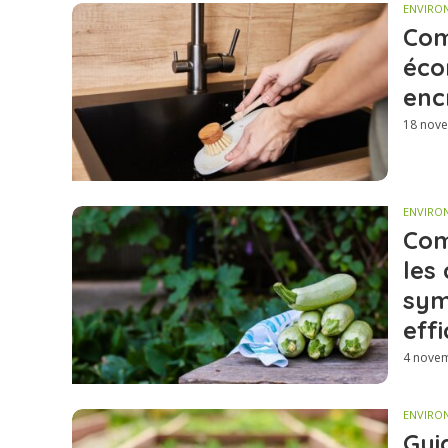
ENVIRO
Com
éco
enc
18 nov
ENVIRO
Com
les 
sym
eff
4 nove
ENVIRO
Gui