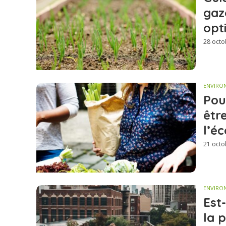
gaz
opt
28 octo
ENVIRO
Pou
êtr
l’é
21 octo
ENVIRO
Est
la 