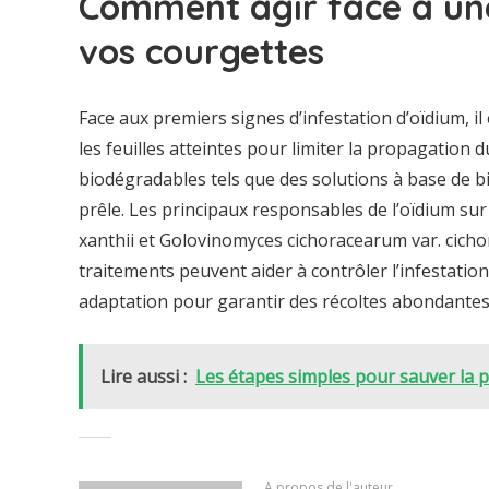
Comment agir face à une
vos courgettes
Face aux premiers signes d’infestation d’oïdium, i
les feuilles atteintes pour limiter la propagation
biodégradables tels que des solutions à base de b
prêle. Les principaux responsables de l’oïdium s
xanthii et Golovinomyces cichoracearum var. cichor
traitements peuvent aider à contrôler l’infestation
adaptation pour garantir des récoltes abondantes
Lire aussi :
Les étapes simples pour sauver la p
A propos de l'auteur