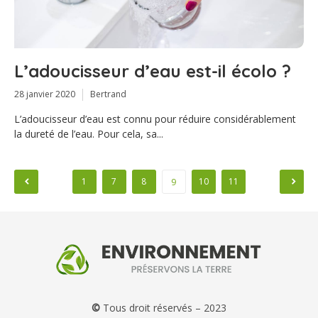
L’adoucisseur d’eau est-il écolo ?
28 janvier 2020
Bertrand
L’adoucisseur d’eau est connu pour réduire considérablement
la dureté de l’eau. Pour cela, sa...
Pagination
1
7
8
10
11
9
des
publications
©
Tous droit réservés – 2023